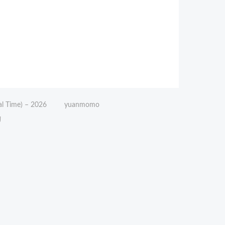
l Time) –
2026
yuanmomo
动