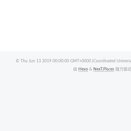
© Thu Jun 13 2019 00:00:00 GMT+0000 (Coordinated Universa
由
Hexo
&
NexT.Pisces
强力驱