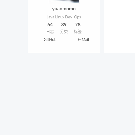
yuanmomo
Java Linux Dev_Ops
64
39
78
日志
分类
标签
GitHub
E-Mail