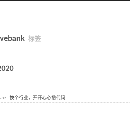
webank
标签
2020
换个行业，开开心心撸代码
4-09