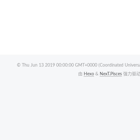
© Thu Jun 13 2019 00:00:00 GMT+0000 (Coordinated Universa
由
Hexo
&
NexT.Pisces
强力驱