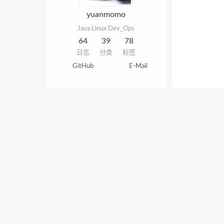
yuanmomo
Java Linux Dev_Ops
64
39
78
日志
分类
标签
GitHub
E-Mail