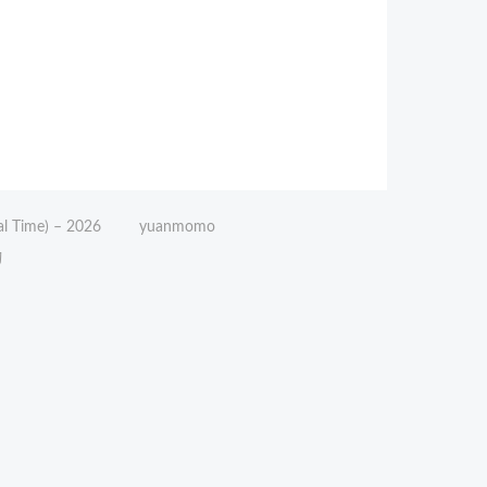
l Time) –
2026
yuanmomo
动